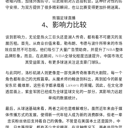
收缩内线，加强外围防守，以此限制对方远投机会。这种针对性的防
守安排，为双方提供了很多精彩瞬间，也让比赛变得更加扑朔迷离。
熊猫足球直播
4、影响力比较
谈到影响力，无论是热火三巨头还是湖人传奇，都有着不可磨灭的发
展历程。首先，从商业价值来看，勒布朗、韦德与波什所带来的市场
效应显然不可忽视。他们吸引了大量广告赞助商，并提升了NBA整体
品牌形象。而且，在此期间，NBA全球化程度迅速提升，中国市场尤
其受益匪浅，有更多球迷关注这支豪门球队。
与此同时，洛杉矶湖人则更像是一部充满传奇故事的大剧院，每一个
角色都有自己的光辉篇章。从魔术师约翰逊到科比，再到如今的新星
安东尼·戴维斯，这些名字都承载着 Lakers 的荣耀。因此，在文化渗
透层面上，紫金军团已经成为全球篮球文化的一部分，其影响力远超
单纯的数据统计。
最后，从球迷基础来看，两者之间也是难解难分。虽然近年来由于媒
体传播方式的发展，使得新一代年轻人成为新的消费群体，但老一辈
忠实粉丝依旧支持着自己的偶像。不管是在美国本土还是国外，中
国、日本等国家，都有不少忠实拥趸。在这种情况下，两者共同为篮