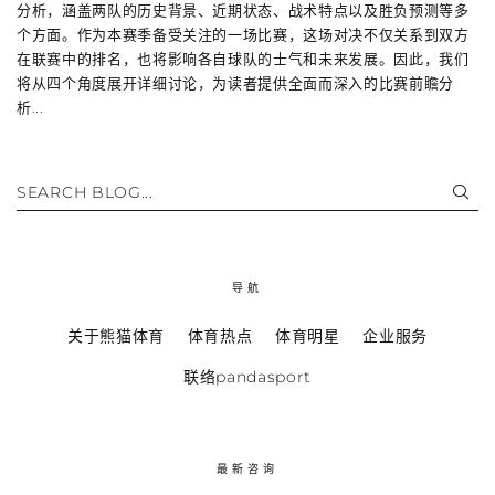
分析，涵盖两队的历史背景、近期状态、战术特点以及胜负预测等多
个方面。作为本赛季备受关注的一场比赛，这场对决不仅关系到双方
在联赛中的排名，也将影响各自球队的士气和未来发展。因此，我们
将从四个角度展开详细讨论，为读者提供全面而深入的比赛前瞻分
析...
SEARCH BLOG...
导航
关于熊猫体育
体育热点
体育明星
企业服务
联络pandasport
最新咨询