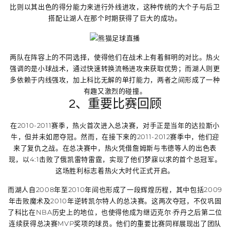
比则以其出色的得分能力来进行外线进攻，这种传统的大个子与后卫
搭配让湖人在那个时期获得了巨大的成功。
两队在阵容上的不同选择，使得他们在战术上有着鲜明的对比。热火
强调的是小球战术，通过快速转换流畅进攻来获取优势；而湖人则更
多依赖于内线强攻，加上科比无解的单打能力，两者之间形成了一种
有趣又激烈的碰撞。
2、重要比赛回顾
在2010-2011赛季，热火首次进入总决赛，对手正是当年的达拉斯小
牛，但并未如愿夺冠。然而，在接下来的2011-2012赛季中，他们迎
来了复仇之战。在总决赛中，热火凭借詹姆斯与韦德等人的出色表
现，以4:1击败了俄凯雷特雷霆，实现了他们梦寐以求的首个总冠军。
这场胜利标志着热火大时代正式开启。
而湖人自2008年至2010年间也形成了一段辉煌历程，其中包括2009
年击败魔术及2010年逆转凯尔特人的总决赛。这两次夺冠，不仅巩固
了科比在NBA历史上的地位，也使得他成为继迈克尔·乔丹之后第二位
连续获得总决赛MVP奖项的球员。他们的重要比赛同样展现出了团队