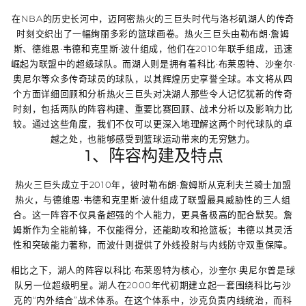
在NBA的历史长河中，迈阿密热火的三巨头时代与洛杉矶湖人的传奇
时刻交织出了一幅绚丽多彩的篮球画卷。热火三巨头由勒布朗·詹姆
斯、德维恩·韦德和克里斯·波什组成，他们在2010年联手组成，迅速
崛起为联盟中的超级球队。而湖人则是拥有着科比·布莱恩特、沙奎尔·
奥尼尔等众多传奇球员的球队，以其辉煌历史享誉全球。本文将从四
个方面详细回顾和分析热火三巨头对决湖人那些令人记忆犹新的传奇
时刻，包括两队的阵容构建、重要比赛回顾、战术分析以及影响力比
较。通过这些角度，我们不仅可以更深入地理解这两个时代球队的卓
越之处，也能够感受到篮球运动带来的无穷魅力。
1、阵容构建及特点
热火三巨头成立于2010年，彼时勒布朗·詹姆斯从克利夫兰骑士加盟
热火，与德维恩·韦德和克里斯·波什组成了联盟最具威胁性的三人组
合。这一阵容不仅具备超强的个人能力，更具备极高的配合默契。詹
姆斯作为全能前锋，不仅能得分，还能助攻和抢篮板；韦德以其灵活
性和突破能力著称，而波什则提供了外线投射与内线防守双重保障。
相比之下，湖人的阵容以科比·布莱恩特为核心，沙奎尔·奥尼尔曾是球
队另一位超级明星。湖人在2000年代初期建立起一套围绕科比与沙
克的“内外结合”战术体系。在这个体系中，沙克负责内线统治，而科