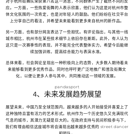
对于杭州街舞队荣获第八名这一消息，不同群体产生了截然不同的反
应。一方面，一些热爱街舞的人表示欣喜，他们认为这是对杭州市整
体文化氛围的一次肯定，也是对年轻人的鼓励。他们纷纷在社交平台
上分享自己的看法，并希望未来能看到更多来自杭州的新作品。
另一方面，也有部分网友表达了一些担忧。有评论指出，与其他一线
城市相比，杭州市在某些技术细节上依旧存在差距。此外，有人认为
这只是一次赛季性的表现，并不能完全代表整体实力，希望今后能继
续加强训练，提高综合能力与表演水准。
总体来看，社会舆论呈现出一种积极向上的态势，大多数人期待着未
来能够看到更多优秀作品，同时也呼吁更广泛地推广和普及街舞文
化，以便让更多人参与其中，共同推动这一领域的发展。
pandasport
4、未来发展趋势展望
展望未来，中国乃至全球范围内，越来越多的人开始接受并喜爱上了
这种独特且富有活力的艺术形式。杭州作为一个历史悠久又充满现代
气息的城市，其潜力无疑是巨大的。在政府支持与民间积极参与下，
我们有理由相信这座城市将会涌现出越来越多优秀的 street dancer
和团队。