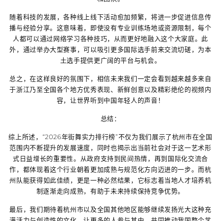
随着科技的发展，各种线上线下活动愈加频繁，将进一步促进信息传
播与经验分享。这意味着，即使没有专业训练场地或资源限制，每个
人都可以通过网络学习各种技巧，从而更好地融入这个大家庭。此
外，通过举办大型赛事，可以吸引更多国际选手前来交流切磋，为本
土选手提供更广阔的平台与机会。
总之，在这样良好的氛围下，相信未来我们一定会看到越来越多来自
于浙江乃至全国各个地方优秀表现、新鲜创意以及精彩绝伦的视频内
容，让世界听到中国年轻人的声音！
总结：
综上所述，“2026年街舞实力排行榜”不仅为我们展示了杭州市在全国
范围内不断提升的发展速度，同时也揭示出当前社会对于这一艺术形
式日益增长的重要性。从政府支持到民间热情，再到国际化交流合
作，都体现着这个行业朝着更加成熟与规范化方向迈进的一步。而杭
州队能获得如此佳绩，更是一种必然结果，它标志着当地人才培养机
制逐渐走向成熟，有助于未来持续保持竞争优势。
最后，我们期待着杭州市以及全国其他地区能够继续发扬光大这种充
满活力与创造性的文化，让更多的人参与其中，共同推动我国整个艺