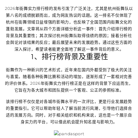
2026年街舞实力排行榜的发布引发了广泛关注，尤其是杭州街舞队以
第八名的成绩脱颖而出，成为网友热议的话题。这一排名不仅体现了
杭州在街舞领域日益增强的影响力，也反映了全国范围内街舞文化的
蓬勃发展。文章将从四个方面详细分析这一事件：首先介绍排行榜的
背景及其重要性；其次探讨杭州街舞队取得佳绩的原因；接着分析社
会舆论对该结果的反应；最后展望未来的发展趋势。通过这些方面的
深入探讨，希望读者能更全面地了解这一事件背后的意义。
1、排行榜背景及重要性
街舞作为一种新兴的艺术形式，近年来在国内外都受到了极大的关注
与喜爱。随着各种街舞比赛和活动的增加，逐渐形成了一套相对完善
的评价体系。2026年街舞实力排行榜正是在这样的背景下应运而生，
它旨在为各大城市和团队提供一个客观、公正的参照标准。
该排行榜不仅仅是对各城市街舞水平的一次评比，更是行业发展趋势
的重要指引。它可以帮助年轻人了解当前流行风潮，引导他们选择合
适的发展方向。同时，对于相关组织和机构来说，这也是一个展示自
身实力的平台，可以借此机会提升知名度与影响力。