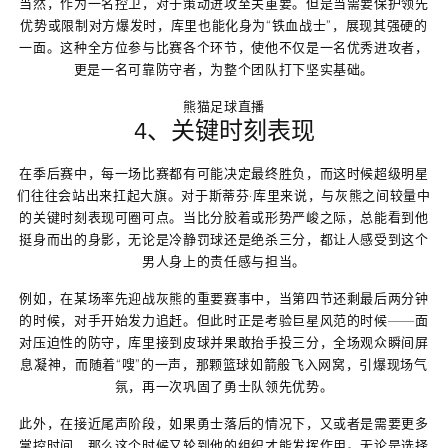
当然，作为一名控卫，对于策动进攻至关重要。但是当需要保护领先
优势或限制对方爆发时，库里也能化身为“铁血战士”，展现其强硬的
一面。这种全方位参与比赛各个环节，使他不仅是一名优秀进攻者，
更是一名可靠防守者，为整个团队打下坚实基础。
熊猫足球直播
4、关键时刻表现
在季后赛中，每一场比赛都有可能决定最终胜负，而这时候超级明星
们往往会站出来扛起大旗。对于斯蒂芬·库里来说，与灰熊之间较量中
的关键时刻表现可圈可点。当比分胶着或形势严峻之际，总能看到他
挺身而出的身影，无论是冷静罚球还是绝杀三分，都让人感受到这个
男人身上的责任感与担当。
例如，在某场率先迎战灰熊的重要赛事中，当第四节还剩最后两分钟
的时候，对手开始发力追赶。但此时正是考验巨星风范的时候——面
对压迫性的防守，库里接到皮球并果敢抬手投三分，全场观众瞬间屏
息凝神，而随着“嗖”的一声，那颗篮球如箭般飞入网窝，引爆现场气
氛，再一次巩固了勇士队领先优势。
此外，在接近尾声阶段，如果勇士落后的情况下，又或者是需要更多
掌控时间，那么这个时候又轮到他的组织才能发挥作用。无论是选择