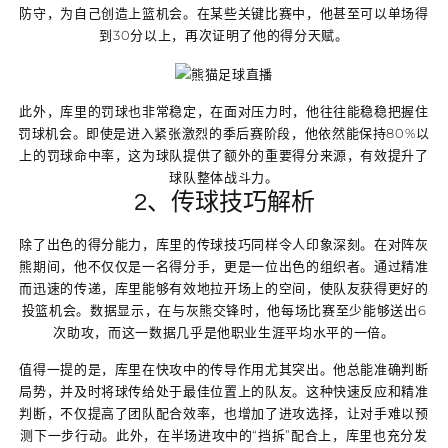
防守，为自己创造上篮机会。在某些关键比赛中，他甚至可以单场得
到30分以上，再次证明了他的得分天赋。
此外，库里的罚球也非常稳定，在面对压力时，他往往能稳稳把握住
罚球机会。即使是进入紧张激烈的季后赛阶段，他依然能保持80%以
上的罚球命中率，这为球队提供了额外的重要得分来源，有效提升了
球队整体战斗力。
2、传球技巧解析
除了出色的得分能力，库里的传球技巧同样令人印象深刻。在对阵灰
熊期间，他不仅仅是一名得分手，更是一位出色的组织者。通过精准
而迅速的传递，库里能够有效地拉开场上的空间，使队友获得更好的
投篮机会。数据显示，在与灰熊交锋时，他每场比赛至少能够送出6
次助攻，而这一数据几乎是他职业生涯平均水平的一倍。
值得一提的是，库里在快攻中的传导作用尤其突出。他总能准确判断
局势，并及时将球传给处于最佳位置上的队友。这种快速反应和精准
判断，不仅提高了团队配合效率，也增加了进攻选择，让对手难以预
测下一步行动。此外，在半场进攻中的“挡拆”配合上，库里也充分发