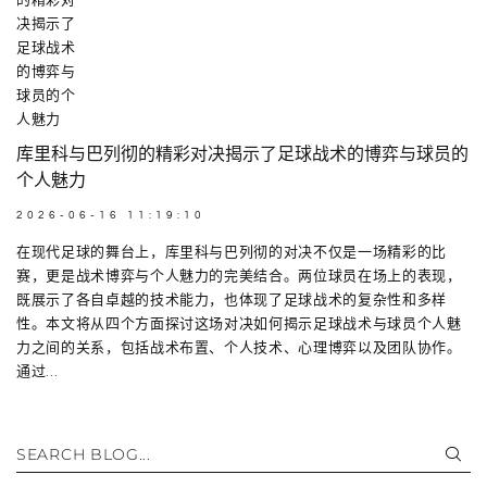
库里科与巴列彻的精彩对决揭示了足球战术的博弈与球员的
个人魅力
2026-06-16 11:19:10
在现代足球的舞台上，库里科与巴列彻的对决不仅是一场精彩的比
赛，更是战术博弈与个人魅力的完美结合。两位球员在场上的表现，
既展示了各自卓越的技术能力，也体现了足球战术的复杂性和多样
性。本文将从四个方面探讨这场对决如何揭示足球战术与球员个人魅
力之间的关系，包括战术布置、个人技术、心理博弈以及团队协作。
通过...
SEARCH BLOG...