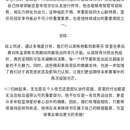
自己持球突破还是寻找空位队友进行传导，他总能够用智慧驾驭局
势，将压力转化为动力。这种临危不惧、举重若轻的大心脏特质，是
任何冠军争夺者必不可少的重要素质，也是他持续成功的重要原因之
一。
总结：
综上所述，通过多角度分析，我们可以清晰地看到斯蒂芬·库里在季后
赛对阵孟菲斯灰熊期间所展现出的非凡才能。从高效得分到出色组
织，再到坚韧防守及关键瞬间决策，每一个环节都彰显出这位超级巨
星的不凡魅力。同时，这些精彩表现背后的数据支持，也进一步加强
了我们对于其竞技状态及影响力认知，让我们更加期待未来赛事中的
再次绽放光芒。
KD归纳起来，无论是在个人技艺还是团队协作层面，库里的付出都是
无法忽视且值得认可的重要部分。他不仅仅是一名优秀运动员，更是
众多年轻篮球爱好者心目中的偶像。因此，我们有理由相信，只要继
续保持这样的状态，他将在未来继续书写属于自己的辉煌篇章，为篮
球事业做出更大的贡献！