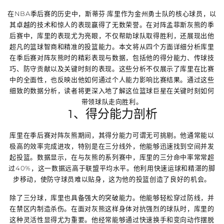
在NBA季后赛的历史中，斯蒂芬·库里作为金州勇士队的核心球员，以
其卓越的技术和惊人的表现赢得了无数荣誉。在对阵孟菲斯灰熊的季
后赛中，库里的表现尤为亮眼，不仅帮助球队取得胜利，还展现出他
超凡的篮球智商和精准的投篮能力。本文将从四个方面详细分析库里
在季后赛对阵灰熊时的精彩表现与数据，包括他的得分能力、传球技
巧、防守贡献以及关键时刻的表现。这些分析不仅展示了库里在比赛
中的全面性，也反映出他如何通过个人能力影响比赛结果。通过这些
细致的数据分析，读者将更深入地了解这位篮球巨星在关键时刻如何
带领球队走向胜利。
1、得分能力剖析
库里在季后赛对阵灰熊期间，其得分能力可谓无可挑剔。他通常能以
极高的效率完成进攻，特别是在三分线外，他能够迅速找到空间并发
起投篮。数据显示，在与灰熊的系列赛中，库里的三分命中率常常超
过40%，这一数据远高于联盟平均水平。他利用快速运球和精湛的脚
步移动，使防守球员难以贴身，这为他的投篮创造了良好的机会。
除了三分球，库里也具备强大的突破能力。他能够轻松穿过防线，并
在禁区内制造杀伤。在面对灰熊这样身体对抗强烈的球队时，库里的
这种灵活性显得尤为重要。他经常能够通过快速换手和变向动作摆脱