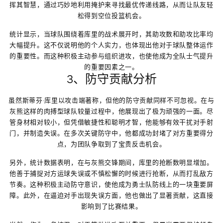
挥其智慧，通过巧妙地利用掩护来寻找最优传递线路，从而让队友轻
松得到空位投篮机会。
统计显示，当球队围绕着库里的战术展开时，其助攻数和助攻比率均
大幅提升。这不仅说明他的个人实力，也体现出他对于球队整体运作
的重要性。而这种积极主动参与组织进攻，也使他成为全队士气提升
的重要因素之一。
3、防守贡献分析
虽然斯蒂芬·库里以攻击端著称，但他的防守贡献同样不可忽视。在与
灰熊这样的肉搏型球队较量过程中，他展现出了极为顽强的一面。尽
管身材相对较小，但凭借敏捷性和聪明才智，他能够有效干扰对手射
门，并制造失误。在多次关键防守中，他都成功封堵了对方重要得分
点，为团队争取到了宝贵反击机会。
另外，统计数据表明，在与灰熊交锋期间，库里的抢断数明显增加。
他善于捕捉对方运球失误或不慎松懈的时候进行抢断，从而打乱敌方
节奏。这种积极主动防守意识，使他成为勇士队防线上的一块重要屏
障。此外，在逼迫对手出现失误方面，他也做出了显著贡献，这直接
影响到了比赛结果。