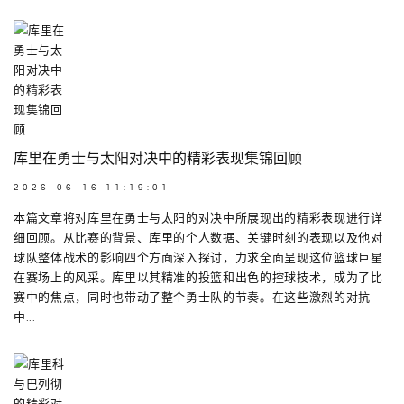
库里在勇士与太阳对决中的精彩表现集锦回顾
2026-06-16 11:19:01
本篇文章将对库里在勇士与太阳的对决中所展现出的精彩表现进行详
细回顾。从比赛的背景、库里的个人数据、关键时刻的表现以及他对
球队整体战术的影响四个方面深入探讨，力求全面呈现这位篮球巨星
在赛场上的风采。库里以其精准的投篮和出色的控球技术，成为了比
赛中的焦点，同时也带动了整个勇士队的节奏。在这些激烈的对抗
中...