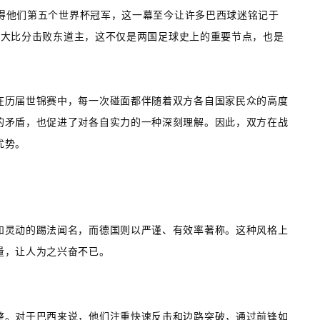
，夺得他们第五个世界杯冠军，这一幕至今让许多巴西球迷铭记于
1的大比分击败东道主，这不仅是两国足球史上的重要节点，也是
在历届世锦赛中，每一次碰面都伴随着双方各自国家民众的高度
的矛盾，也促进了对各自实力的一种深刻理解。因此，双方在战
优势。
和灵动的踢法闻名，而德国则以严谨、有效率著称。这种风格上
量，让人为之兴奋不已。
整。对于巴西来说，他们注重快速反击和边路突破，通过前锋如