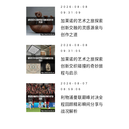
2026-08-08
09:31:09
加莱诺的艺术之旅探索
创新交融的灵感源泉与
创作之道
2026-08-08
09:31:05
加莱诺的艺术之旅探索
创新交织碰撞的奇妙旅
程与启示
2026-08-07
08:59:06
利物浦曼联巅峰对决全
程回顾精彩瞬间分享与
战况解析