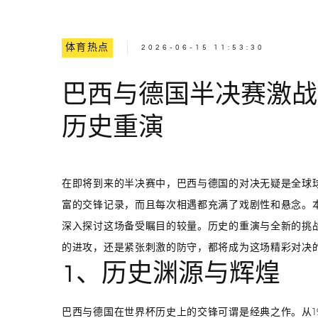
体育热点
2026-06-15 11:53:30
巴西与德国半决赛激战
历史重演
在即将到来的半决赛中，巴西与德国的对决无疑是全球
富的交锋记录，而且每次相遇都充满了戏剧性和悬念。
深入探讨这场备受瞩目的较量。历史的重演与全新的挑
的进攻，还是紧张刺激的防守，都将成为这场精彩对决
1、历史渊源与辉煌
巴西与德国在世界杯历史上的交锋可谓是经典之作。从1