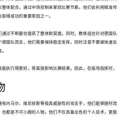
长整体配合，通过中场控制来掌控比赛节奏。他们会利用精准传
去取得成功的重要原因之一。
们通过不断磨合提高了整体默契度。同时，教练组也针对德国队
于德国队而言，他们需要保持稳定发挥，同时注意不要被快速反
致。
谁能执行得更好，将直接影响比赛结果。因此，在临场指挥时，
物
拥有内马尔、维尼修斯等极具威胁性的攻击手，他们能够随时改
，也都是不可小觑的人物。他们不仅具备出色的个人技术，更能