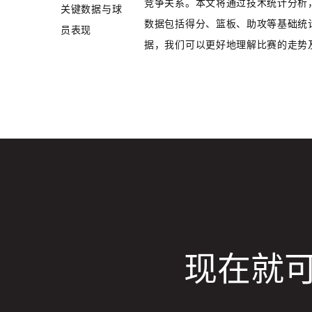
竞争关系。本文将通过技术统计分析
数据包括得分、篮板、助攻等基础统
据，我们可以更好地理解比赛的走势及其
现在就