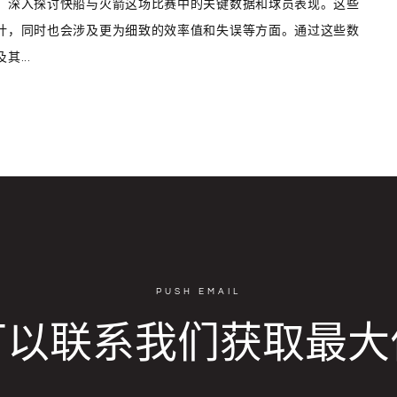
，深入探讨快船与火箭这场比赛中的关键数据和球员表现。这些
计，同时也会涉及更为细致的效率值和失误等方面。通过这些数
...
PUSH EMAIL
可以联系我们获取最大