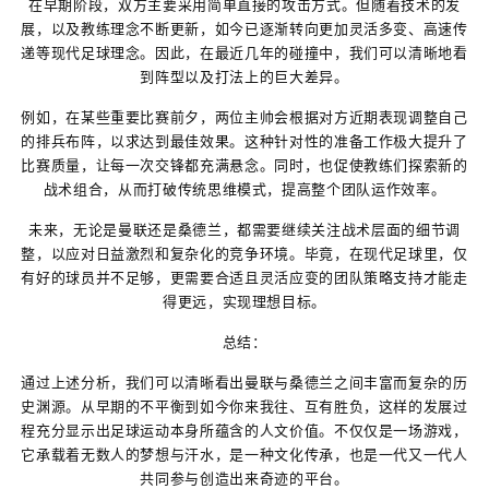
在早期阶段，双方主要采用简单直接的攻击方式。但随着技术的发
展，以及教练理念不断更新，如今已逐渐转向更加灵活多变、高速传
递等现代足球理念。因此，在最近几年的碰撞中，我们可以清晰地看
到阵型以及打法上的巨大差异。
例如，在某些重要比赛前夕，两位主帅会根据对方近期表现调整自己
的排兵布阵，以求达到最佳效果。这种针对性的准备工作极大提升了
比赛质量，让每一次交锋都充满悬念。同时，也促使教练们探索新的
战术组合，从而打破传统思维模式，提高整个团队运作效率。
未来，无论是曼联还是桑德兰，都需要继续关注战术层面的细节调
整，以应对日益激烈和复杂化的竞争环境。毕竟，在现代足球里，仅
有好的球员并不足够，更需要合适且灵活应变的团队策略支持才能走
得更远，实现理想目标。
总结：
通过上述分析，我们可以清晰看出曼联与桑德兰之间丰富而复杂的历
史渊源。从早期的不平衡到如今你来我往、互有胜负，这样的发展过
程充分显示出足球运动本身所蕴含的人文价值。不仅仅是一场游戏，
它承载着无数人的梦想与汗水，是一种文化传承，也是一代又一代人
共同参与创造出来奇迹的平台。