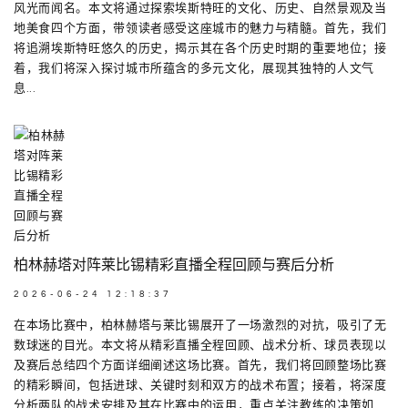
风光而闻名。本文将通过探索埃斯特旺的文化、历史、自然景观及当
地美食四个方面，带领读者感受这座城市的魅力与精髓。首先，我们
将追溯埃斯特旺悠久的历史，揭示其在各个历史时期的重要地位；接
着，我们将深入探讨城市所蕴含的多元文化，展现其独特的人文气
息...
柏林赫塔对阵莱比锡精彩直播全程回顾与赛后分析
2026-06-24 12:18:37
在本场比赛中，柏林赫塔与莱比锡展开了一场激烈的对抗，吸引了无
数球迷的目光。本文将从精彩直播全程回顾、战术分析、球员表现以
及赛后总结四个方面详细阐述这场比赛。首先，我们将回顾整场比赛
的精彩瞬间，包括进球、关键时刻和双方的战术布置；接着，将深度
分析两队的战术安排及其在比赛中的运用，重点关注教练的决策如