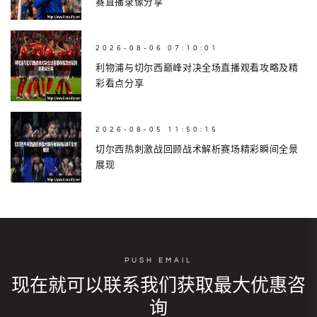
赛直播录像分享
2026-08-06 07:10:01
利物浦与切尔西巅峰对决全场直播观看攻略及精
彩看点分享
2026-08-05 11:50:15
切尔西热刺激战回顾战术解析赛场精彩瞬间全景
展现
PUSH EMAIL
现在就可以联系我们获取最大优惠咨
询