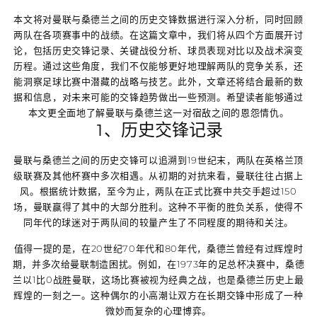
本文将对曼联与桑德兰之间的历史交锋数据进行深入分析，同时回顾
两队在各项赛事中的战绩。在这篇文章中，我们将从四个方面展开讨
论，包括历史交锋记录、关键战役分析、球员表现对比以及战术演变
历程。通过这些角度，我们不仅能够更好地理解两队的竞争关系，还
能洞察足球比赛中潜藏的战略与技艺。此外，文章还将结合最新的数
据和信息，对未来可能的交锋趋势做出一些预测。希望读者能够通过
本文更全面地了解曼联与桑德兰这一对宿敌之间的恩怨情仇。
1、历史交锋记录
曼联与桑德兰之间的历史交锋可以追溯到19世纪末，两队在英格兰顶
级联赛及其他杯赛中多次相遇。从初期的对抗来看，曼联往往占据上
风。根据统计数据，至今为止，两队在正式比赛中共交手超过150
场，曼联赢得了其中的大部分胜利。这种不平衡的胜负关系，使得不
同年代的球迷对于两队间的较量产生了不同程度的期待和关注。
值得一提的是，在20世纪70年代和80年代，桑德兰曾经有过辉煌时
期，并多次给曼联制造困扰。例如，在1973年的足总杯决赛中，桑德
兰以1比0战胜曼联，这场比赛被视为经典之战，也是桑德兰历史上最
辉煌的一刻之一。这种偶尔的小高潮让双方在长期交锋中形成了一种
微妙而复杂的心理博弈。