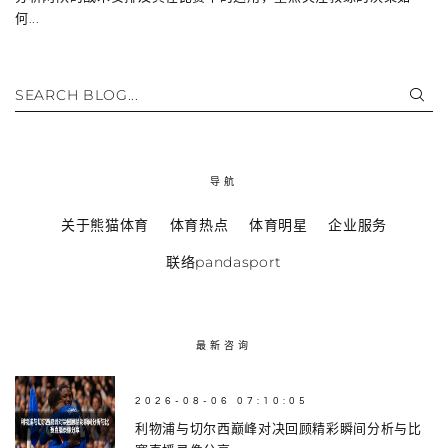
何...
SEARCH BLOG...
导航
关于熊猫体育
体育热点
体育明星
企业服务
联络pandasport
最新咨询
2026-08-06 07:10:05
利物浦与切尔西巅峰对决回顾精彩瞬间分析与比