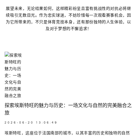
展望未来，无论结果如何，这样精彩纷呈且富有挑战性的对抗必将继
续吸引无数目光。作为忠实球迷，不妨珍惜每一次观看赛事机会，因
为它所带来的，不只是体育竞技本身，还有那份独特的人生体验，以
及对于梦想的不懈追求！
探索埃斯特旺的魅力与历史：一场文化与自然的完美融合之
旅
2026-06-20 13:06:49
埃斯特旺，这座位于法国南部的城市，以其丰富的历史和独特的自然