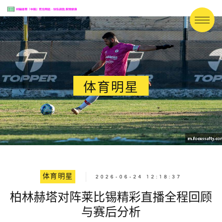
体育明星
体育明星
2026-06-24 12:18:37
柏林赫塔对阵莱比锡精彩直播全程回顾
与赛后分析