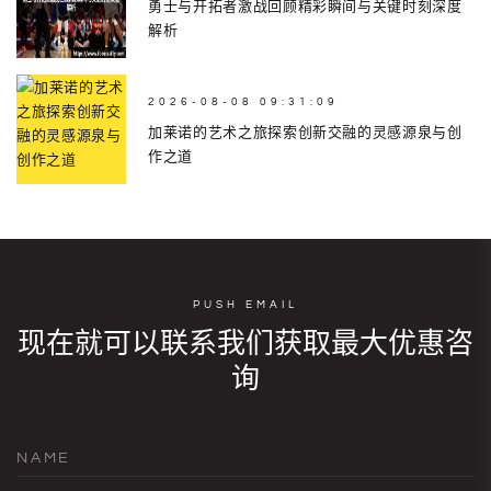
勇士与开拓者激战回顾精彩瞬间与关键时刻深度
解析
2026-08-08 09:31:09
加莱诺的艺术之旅探索创新交融的灵感源泉与创
作之道
PUSH EMAIL
现在就可以联系我们获取最大优惠咨
询
NAME