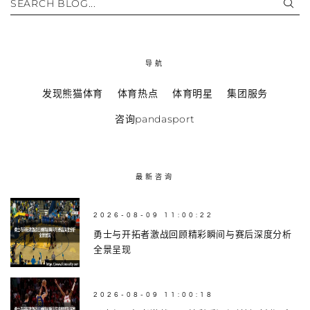
SEARCH BLOG...
导航
发现熊猫体育
体育热点
体育明星
集团服务
咨询pandasport
最新咨询
2026-08-09 11:00:22
勇士与开拓者激战回顾精彩瞬间与赛后深度分析
全景呈现
2026-08-09 11:00:18