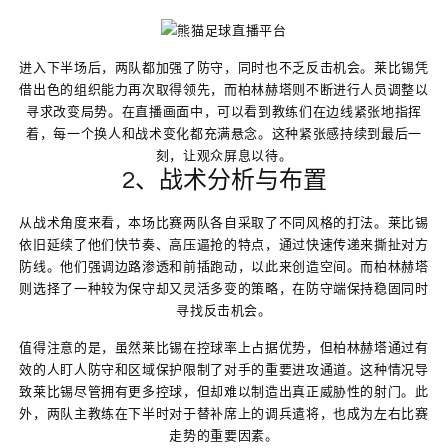
进入下半场后，两队都加强了防守，同时也不乏反击机会。莱比锡凭
借出色的组织能力再次取得领先，而柏林赫塔则不断进行人员调整以
寻求改变局势。在直播画面中，可以看到教练们在边线紧张地指挥
着，每一个换人和战术变化都充满悬念。这种紧张感持续到最后一
刻，让观众屏息以待。
2、战术分析与布置
从战术角度来看，本场比赛两队各自采取了不同风格的打法。莱比锡
依旧延续了他们快节奏、高压逼抢的特点，通过快速传递来撕扯对方
防线。他们强调边路渗透和前插跑动，以此来创造空间。而柏林赫塔
则选择了一种较为保守却又灵活多变的策略，在防守端保持稳固同时
寻找反击机会。
值得注意的是，虽然莱比锡在控球率上占据优势，但柏林赫塔通过有
效的人盯人防守和区域保护限制了对手的重要进攻通道。这种情况导
致莱比锡尽管拥有更多控球，但却难以制造出真正威胁性的射门。此
外，两队主教练在下半时对于替补席上的调兵遣将，也成为左右比赛
走势的重要因素。